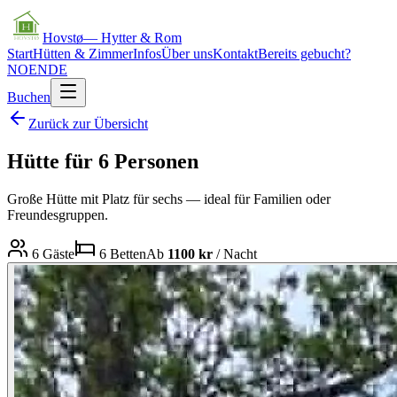
Hovstø
— Hytter & Rom
Start
Hütten & Zimmer
Infos
Über uns
Kontakt
Bereits gebucht?
NO
EN
DE
Buchen
Zurück zur Übersicht
Hütte für 6 Personen
Große Hütte mit Platz für sechs — ideal für Familien oder
Freundesgruppen.
6
Gäste
6
Betten
Ab
1100
kr
/ Nacht