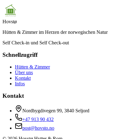
Hovstø
Hütten & Zimmer im Herzen der norwegischen Natur
Self Check-in und Self Check-out
Schnellzugriff
Hütten & Zimmer
Über uns
Kontakt
Infos
Kontakt
Nordbygdivegen 99, 3840 Seljord
+47 913 90 432
post@hovsto.no
©
2026
Hovstø Hytter & Rom